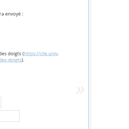
ra envoyé :
es doigts (
https://clle.univ-
-des-doigts
).