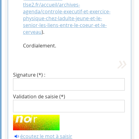
tlse2.fr/accueil/archives-
agenda/controle-executif-et-exercice-
physique-chez-ladulte-jeune-et-le-
senior-les-liens-entre-le-coeur-et-le-
cerveau
).
Cordialement.
Signature (*) :
Validation de saisie (*)
écoutez le mot à saisir