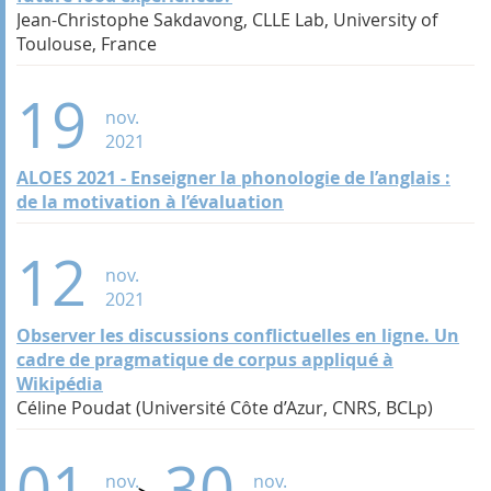
Jean-Christophe Sakdavong, CLLE Lab, University of
Toulouse, France
19
nov.
2021
ALOES 2021 - Enseigner la phonologie de l’anglais :
de la motivation à l’évaluation
12
nov.
2021
Observer les discussions conflictuelles en ligne. Un
cadre de pragmatique de corpus appliqué à
Wikipédia
Céline Poudat (Université Côte d’Azur, CNRS, BCLp)
01
30
nov.
nov.