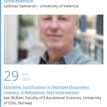
comprehension
Ladislao Salmerón - University of Valencia
29
oct.
2021
Epistemic Justification in Multiple Document
Literacy: A Refutation Text Intervention
Ivar Bråten, Faculty of Educational Sciences, University
of Oslo, Norway