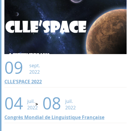
09
sept.
2022
CLLE’SPACE 2022
04
08
juil.
juil.
2022
2022
Congrès Mondial de Linguistique Française