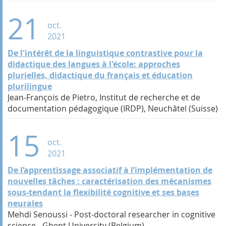
21
oct.
2021
De l'intérêt de la linguistique contrastive pour la
didactique des langues à l'école: approches
plurielles, didactique du français et éducation
plurilingue
Jean-François de Pietro, Institut de recherche et de
documentation pédagogique (IRDP), Neuchâtel (Suisse)
15
oct.
2021
De l’apprentissage associatif à l’implémentation de
nouvelles tâches : caractérisation des mécanismes
sous-tendant la flexibilité cognitive et ses bases
neurales
Mehdi Senoussi - Post-doctoral researcher in cognitive
science - Ghent University (Belgium)