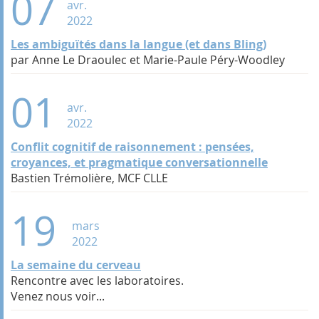
07
avr.
2022
Les ambiguïtés dans la langue (et dans Bling)
par Anne Le Draoulec et Marie-Paule Péry-Woodley
01
avr.
2022
Conflit cognitif de raisonnement : pensées,
croyances, et pragmatique conversationnelle
Bastien Trémolière, MCF CLLE
19
mars
2022
La semaine du cerveau
Rencontre avec les laboratoires.
Venez nous voir...