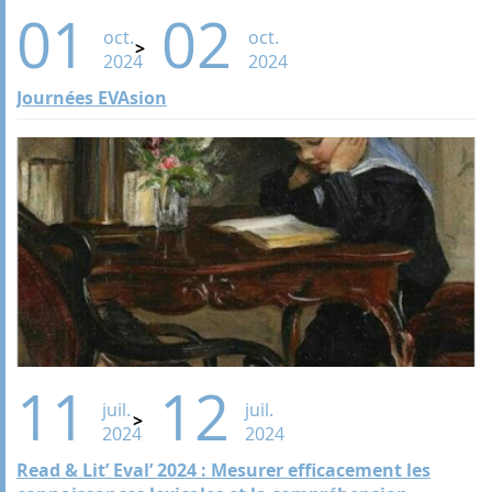
01
02
oct.
oct.
2024
2024
Journées EVAsion
11
12
juil.
juil.
2024
2024
Read & Lit’ Eval’ 2024 : Mesurer efficacement les