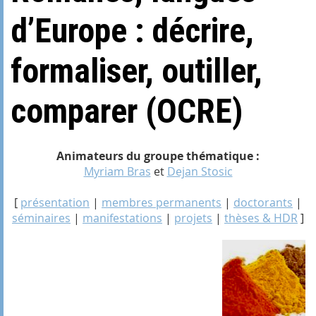
d’Europe : décrire,
formaliser, outiller,
comparer (OCRE)
Animateurs du groupe thématique :
Myriam Bras
et
Dejan Stosic
[
présentation
|
membres permanents
|
doctorants
|
séminaires
|
manifestations
|
projets
|
thèses & HDR
]