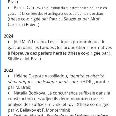
Bras)
Pierre Cames,
La question du substrat basco-aquitain en
gascon à la lumière des Atlas linguistiques du domaine occitan
(thèse co-dirigée par Patrick Sauzet et par Aitor
Carrera i Baiget)
2024
Joel Miró Lozano,
Les clitiques pronominaux du
gascon dans les Landes : les propositions normatives
à l'épreuve des parlers hérités
(thèse co-dirigée par J.
Sibille et M. Bras)
2023
Hélène D'apote Vassiliadou,
Identité et altérité
sémantiques : du lexique au discours
(HDR garantie
par M. Bras)
Natalia Bobkova,
La concurrence suffixale dans la
construction des adjectifs dénominaux en russe :
analyse des suffixes -n-, -sk- et -ov-
(thèse co-dirigée
par V. Beliakov et F. Montermini)
Océane Abrard,
Etude de la polysémie standard