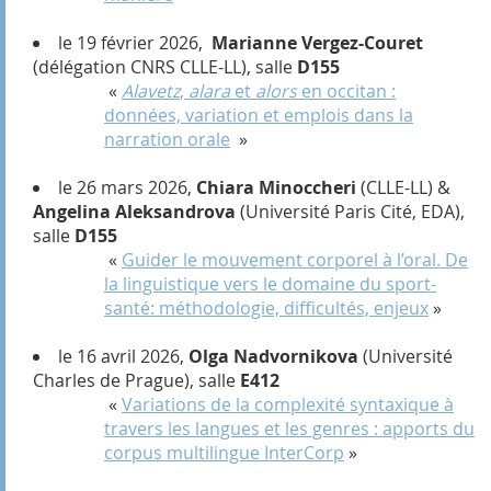
le 19 février 2026,
Marianne Vergez-Couret
(délégation CNRS CLLE-LL), salle
D155
«
Alavetz
,
alara
et
alors
en occitan :
données, variation et emplois dans la
narration orale
»
le 26 mars 2026,
Chiara Minoccheri
(CLLE-LL) &
Angelina Aleksandrova
(Université Paris Cité, EDA),
salle
D155
«
Guider le mouvement corporel à l’oral. De
la linguistique vers le domaine du sport-
santé: méthodologie, difficultés, enjeux
»
le 16 avril 2026,
Olga Nadvornikova
(Université
Charles de Prague), salle
E412
«
Variations de la complexité syntaxique à
travers les langues et les genres : apports du
corpus multilingue InterCorp
»