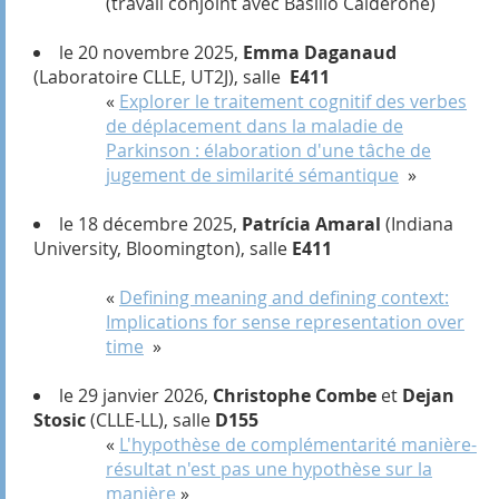
(travail conjoint avec Basilio Calderone)
le 20 novembre 2025,
Emma Daganaud
(Laboratoire CLLE, UT2J), salle
E411
«
Explorer le traitement cognitif des verbes
de déplacement dans la maladie de
Parkinson : élaboration d'une tâche de
jugement de similarité sémantique
»
le 18 décembre 2025,
Patrícia Amaral
(Indiana
University, Bloomington), salle
E411
«
Defining meaning and defining context:
Implications for sense representation over
time
»
le 29 janvier 2026,
Christophe Combe
et
Dejan
Stosic
(CLLE-LL), salle
D155
«
L'hypothèse de complémentarité manière-
résultat n'est pas une hypothèse sur la
manière
»