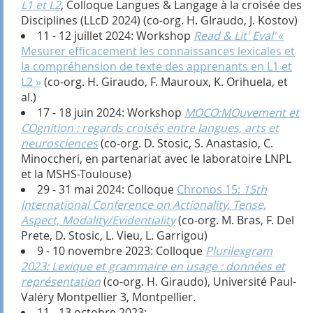
L1 et L2
, Colloque Langues & Langage à la croisée des
Disciplines (LLcD 2024) (co-org. H. GIraudo, J. Kostov)
11 - 12 juillet 2024: Workshop
Read & Lit' Eval’
«
Mesurer efficacement les connaissances lexicales et
la compréhension de texte des apprenants en L1 et
L2 »
(co-org. H. Giraudo, F. Mauroux, K. Orihuela, et
al.)
17 - 18 juin 2024: Workshop
MOCO:MOuvement et
COgnition : regards croisés entre langues, arts et
neurosciences
(co-org. D. Stosic, S. Anastasio, C.
Minoccheri, en partenariat avec le laboratoire LNPL
et la MSHS-Toulouse)
29 - 31 mai 2024: Colloque
Chronos 15:
15th
International Conference on Actionality, Tense,
Aspect, Modality/Evidentiality
(co-org. M. Bras, F. Del
Prete, D. Stosic, L. Vieu, L. Garrigou)
9 - 10 novembre 2023: Colloque
Plurilexgram
2023: Lexique et grammaire en usage : données et
représentation
(co-org. H. Giraudo), Université Paul-
Valéry Montpellier 3, Montpellier.
11 - 13 octobre 2023: