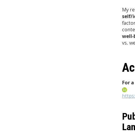
My re
self/
facto
conte
well-
vs. w
Ac
For a
https
Pub
La