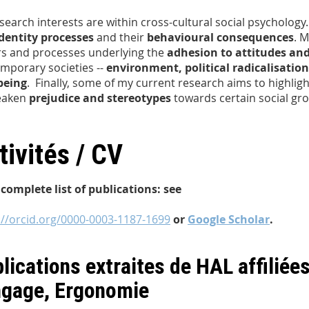
search interests are within cross-cultural social psychology. 
identity processes
and their
behavioural consequences
. 
rs and processes underlying the
adhesion to attitudes and
mporary societies --
environment, political radicalisatio
being
. Finally, some of my current research aims to highlig
eaken
prejudice and stereotypes
towards certain social gr
tivités / CV
 complete list of publications: see
://orcid.org/0000-0003-1187-1699
or
Google Scholar
.
lications extraites de HAL affiliée
ngage, Ergonomie