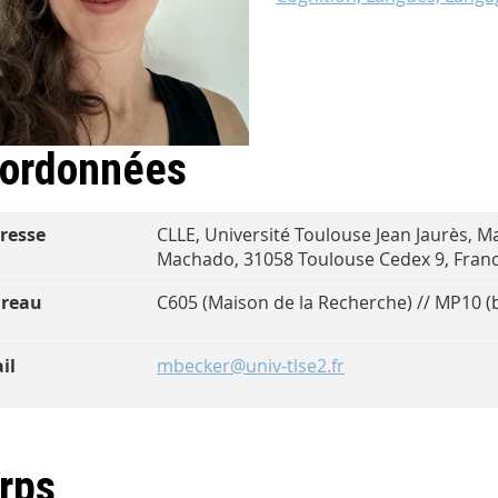
ordonnées
resse
CLLE, Université Toulouse Jean Jaurès, Ma
Machado, 31058 Toulouse Cedex 9, Fran
reau
C605 (Maison de la Recherche) // MP10 (
il
mbecker@univ-tlse2.fr
rps