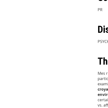
PR
Di
PSYC
Th
Mes r
parti
exami
croy
envir
certa
vs. af