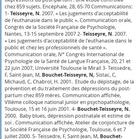
chez 859 sujets.
Encéphale,
28, 65-70 Communications:
1-
Teisseyre, N
. 2007.
« Les jugements d'acceptabilité
de l'euthanasie dans le public »
. Communication orale,
Congrès de la Société Française de Psychologie,
Nantes, 13-15 septembre 2007 2-
Teisseyre, N
. 2007.
« Les jugements d'acceptabilité de l'euthanasie dans le
public et chez les professionnels de santé »
.
Communication orale, IV° Congrès International de
Psychologie de la Santé de Langue Française, 20, 21 et
22 juin 2007, Université Toulouse le Mirail 3- Teissedre,
F, Saint-Jean, M,
Bouchet-Teisseyre, N,
Sistac, C,
Michaud, C, Chabrol, H. 2001.
Etude du dépistage, de la
prévention et du traitement des dépressions du post-
partum chez 859 mères.
Communication affichée,
VIIième colloque national junior en psychopathologie,
Toulouse, 15 et 16 juin 2001. 4-
Bouchet-Teisseyre, N.
2000.
Baby blues, dépression postnatale et estime de
soi .
Communication affichée, Atelier de conjoncture de
la Société Française de Psychologie, Toulouse, 6 et 7
juillet 2000. 5- Teissedre, F, Saint-Jean, M,
Bouchet-