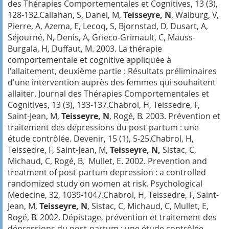
des Thérapies Comportementales et Cognitives
, 13 (3),
128-132.Callahan, S, Danel, M,
Teisseyre, N
, Walburg, V,
Pierre, A, Azema, E, Lecoq, S, Bjornstad, D, Dusart, A,
Séjourné, N, Denis, A, Grieco-Grimault, C, Mauss-
Burgala, H, Duffaut, M. 2003. La thérapie
comportementale et cognitive appliquée à
l'allaitement, deuxième partie : Résultats préliminaires
d'une intervention auprès des femmes qui souhaitent
allaiter.
Journal des Thérapies Comportementales et
Cognitives
, 13 (3), 133-137.Chabrol, H, Teissedre, F,
Saint-Jean, M,
Teisseyre, N
, Rogé, B. 2003. Prévention et
traitement des dépressions du post-partum : une
étude contrôlée.
Devenir
, 15 (1), 5-25.Chabrol, H,
Teissedre, F, Saint-Jean, M,
Teisseyre, N,
Sistac, C,
Michaud, C, Rogé, B, Mullet, E. 2002. Prevention and
treatment of post-partum depression : a controlled
randomized study on women at risk.
Psychological
Medecine
, 32, 1039-1047.Chabrol, H, Teissedre, F, Saint-
Jean, M,
Teisseyre, N
, Sistac, C, Michaud, C, Mullet, E,
Rogé, B. 2002. Dépistage, prévention et traitement des
dépressions du post-partum : une étude contrôlée