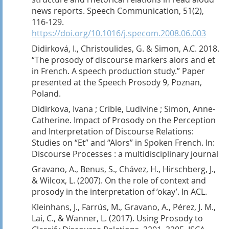
news reports. Speech Communication, 51(2),
116‑129.
https://doi.org/10.1016/j.specom.2008.06.003
Didirková, I., Christoulides, G. & Simon, A.C. 2018.
“The prosody of discourse markers alors and et
in French. A speech production study.” Paper
presented at the Speech Prosody 9, Poznan,
Poland.
Didirkova, Ivana ; Crible, Ludivine ; Simon, Anne-
Catherine. Impact of Prosody on the Perception
and Interpretation of Discourse Relations:
Studies on “Et” and “Alors” in Spoken French. In:
Discourse Processes : a multidisciplinary journal
Gravano, A., Benus, S., Chávez, H., Hirschberg, J.,
& Wilcox, L. (2007). On the role of context and
prosody in the interpretation of ’okay’.
In ACL.
Kleinhans, J., Farrús, M., Gravano, A., Pérez, J. M.,
Lai, C., & Wanner, L. (2017).
Using Prosody to