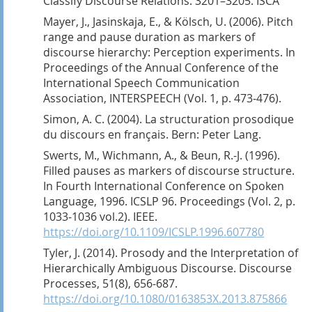
Classify Discourse Relations. 3201–3205. ISCA
Mayer, J., Jasinskaja, E., & Kölsch, U. (2006). Pitch
range and pause duration as markers of
discourse hierarchy: Perception experiments. In
Proceedings of the Annual Conference of the
International Speech Communication
Association, INTERSPEECH (Vol. 1, p. 473‑476).
Simon, A. C. (2004). La structuration prosodique
du discours en français.
Bern: Peter Lang.
Swerts, M., Wichmann, A., & Beun, R.-J. (1996).
Filled pauses as markers of discourse structure.
In Fourth International Conference on Spoken
Language, 1996. ICSLP 96. Proceedings (Vol. 2, p.
1033‑1036 vol.2).
IEEE.
https://doi.org/10.1109/ICSLP.1996.607780
Tyler, J. (2014). Prosody and the Interpretation of
Hierarchically Ambiguous Discourse.
Discourse
Processes, 51(8), 656‑687.
https://doi.org/10.1080/0163853X.2013.875866