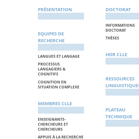
PRÉSENTATION
DOCTORAT
INFORMATIONS
DOCTORAT
EQUIPES DE
THÈSES
RECHERCHE
HDR CLLE
LANGUES ET LANGAGE
PROCESSUS
LANGAGIERS &
COGNITIFS
RESSOURCES
COGNITION EN
LINGUISTIQUE
SITUATION COMPLEXE
MEMBRES CLLE
PLATEAU
TECHNIQUE
ENSEIGNANTS-
CHERCHEURS ET
CHERCHEURS
APPUIS À LA RECHERCHE