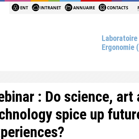
ENT
INTRANET
ANNUAIRE
CONTACTS
Laboratoire
Ergonomie 
binar : Do science, art
chnology spice up futur
periences?