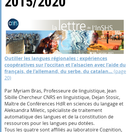
2015/2020
Outiller les langues régionales : expériences
coopératives sur l'occitan et l'alsacien avec l'aide du
français, de l'allemand, du serbe, du catalan…
(page
20)
Par Myriam Bras, Professeure de linguistique, Jean
Sibille Chercheur CNRS en linguistique, Dejan Stosic,
Maître de Conférences HdR en sciences du langage et
Aleksandra Miletic, spécialiste de traitement
automatique des langues et de la constitution de
ressources pour les langues peu dotées.
Tous les quatre sont affiliés au laboratoire Cognition,