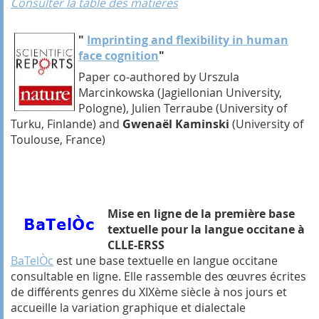
Consulter la table des matières
"
Imprinting and flexibility in human
face cognition
"
Paper co-authored by Urszula
Marcinkowska (Jagiellonian University,
Pologne), Julien Terraube (University of
Turku, Finlande) and
Gwenaël Kaminski
(University of
Toulouse, France)
Mise en ligne de la première base
textuelle pour la langue occitane à
CLLE-ERSS
BaTelÒc
est une base textuelle en langue occitane
consultable en ligne. Elle rassemble des œuvres écrites
de différents genres du XIX
ème
siècle à nos jours et
accueille la variation graphique et dialectale