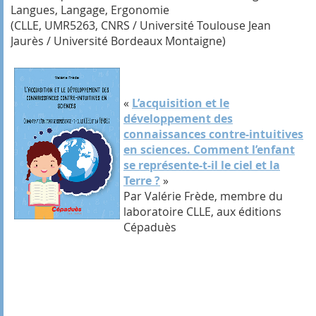
Langues, Langage, Ergonomie
(CLLE, UMR5263, CNRS / Université Toulouse Jean
Jaurès / Université Bordeaux Montaigne)
«
L’acquisition et le
développement des
connaissances contre-intuitives
en sciences. Comment l’enfant
se représente-t-il le ciel et la
Terre ?
»
Par Valérie Frède, membre du
laboratoire CLLE, aux éditions
Cépaduès