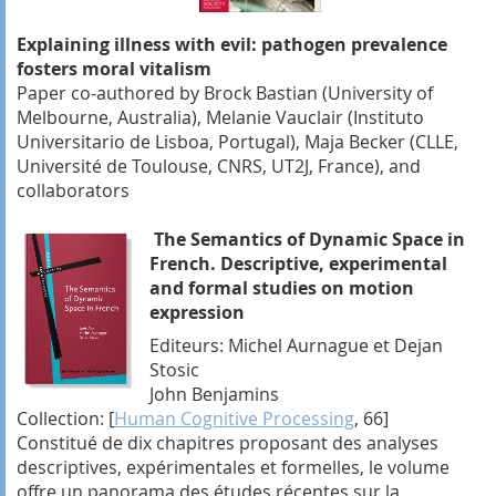
Explaining illness with evil: pathogen prevalence
fosters moral vitalism
Paper co-authored by Brock Bastian (University of
Melbourne, Australia), Melanie Vauclair (Instituto
Universitario de Lisboa, Portugal), Maja Becker (CLLE,
Université de Toulouse, CNRS, UT2J, France), and
collaborators
The Semantics of Dynamic Space in
French. Descriptive, experimental
and formal studies on motion
expression
Editeurs: Michel Aurnague et Dejan
Stosic
John Benjamins
Collection:
[
Human Cognitive Processing
, 66]
C
onstitué de dix chapitres proposant des
analyses
descriptives, expérimentales et formelles, l
e volume
offre un panorama des études récentes sur la