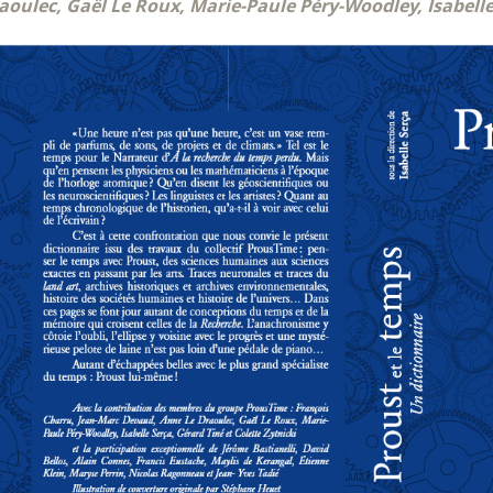
aoulec, Gaël Le Roux, Marie-Paule Péry-Woodley, Isabelle 