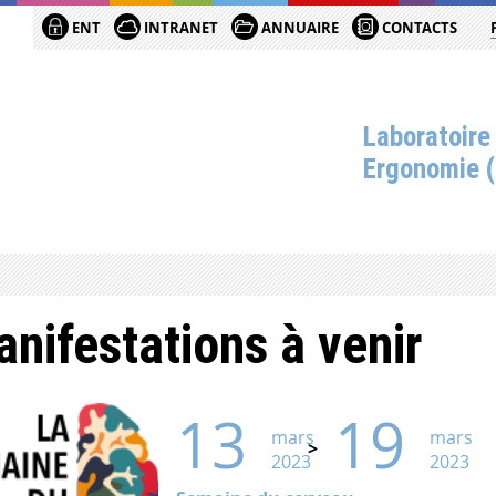
ENT
INTRANET
ANNUAIRE
CONTACTS
Laboratoire
Ergonomie 
nifestations à venir
13
19
mars
mars
2023
2023