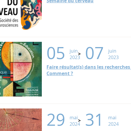
Semaine du cerveau
05
07
juin
juin
2023
2023
Faire résultat(s) dans les recherche
Comment ?
29
31
mai
mai
2024
2024