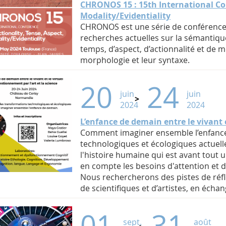
CHRONOS 15 : 15th International Con
Modality/Evidentiality
CHRONOS est une série de conférence
recherches actuelles sur la sémantiq
temps, d’aspect, d’actionnalité et de mo
morphologie et leur syntaxe.
20
24
juin
juin
2024
2024
L’enfance de demain entre le vivant e
Comment imaginer ensemble l’enfance
technologiques et écologiques actuel
l'histoire humaine qui est avant tout u
en compte les besoins d'attention et 
Nous rechercherons des pistes de réfle
de scientifiques et d’artistes, en écha
01
31
sept.
août