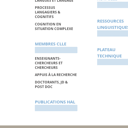
LANGUES ET LANGAGE
PROCESSUS
LANGAGIERS &
COGNITIFS
RESSOURCES
COGNITION EN
LINGUISTIQUE
SITUATION COMPLEXE
MEMBRES CLLE
PLATEAU
TECHNIQUE
ENSEIGNANTS-
CHERCHEURS ET
CHERCHEURS
APPUIS À LA RECHERCHE
DOCTORANTS, JD &
POST DOC
PUBLICATIONS HAL