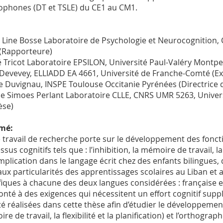
ophones (DT et TSLE) du CE1 au CM1.
 Line Bosse Laboratoire de Psychologie et Neurocognition,
(Rapporteure)
 Tricot Laboratoire EPSILON, Université Paul-Valéry Montpel
 Devevey, ELLIADD EA 4661, Université de Franche-Comté (E
e Duvignau, INSPE Toulouse Occitanie Pyrénées (Directrice 
ie Simoes Perlant Laboratoire CLLE, CNRS UMR 5263, Univers
èse)
mé:
 travail de recherche porte sur le développement des foncti
sus cognitifs tels que : l’inhibition, la mémoire de travail, la 
implication dans le langage écrit chez des enfants bilingues,
aux particularités des apprentissages scolaires au Liban e
fiques à chacune des deux langues considérées : française et
onté à des exigences qui nécessitent un effort cognitif sup
é réalisées dans cette thèse afin d’étudier le développement pu
e de travail, la flexibilité et la planification) et l’orthogra