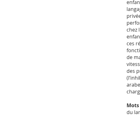
enfan
langa
privé
perfo
chez 
enfan
ces r
fonct
de ma
vites
des p
(l’inh
arabe
charg
Mots 
du la