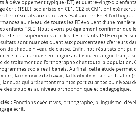
ts à développement typique (DT) et quatre-vingt-dix enfant
ge écrit (TSLE), scolarisés en CE1, CE2 et CM1, ont été recru
es. Les résultats aux épreuves évaluant les FE et l’orthogr
rmances au niveau de toutes les FE évoluent d’une manière p
les enfants TSLE. Nous avons pu également confirmer que 
ts DT sont supérieures à celles des enfants TSLE en précisi
ésultats sont nuancés quant aux pourcentages d’erreurs dan
ion de chaque niveau de classe. Enfin, nos résultats ont pu
nière plus marquée en langue arabe qu’en langue française e
se de traitement de l’orthographe chez toute la population. 
rogrammes scolaires libanais. Au final, cette étude permet d
ibition, la mémoire de travail, la flexibilité et la planificatio
, langues qui présentent maintes particularités au niveau de
e des troubles au niveau orthophonique et pédagogique.
clés :
Fonctions exécutives, orthographe, bilinguisme, déve
ngage écrit.