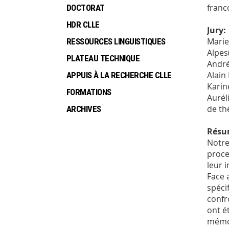
franc
DOCTORAT
HDR CLLE
Jury:
Marie
RESSOURCES LINGUISTIQUES
Alpes
PLATEAU TECHNIQUE
André
Alain
APPUIS À LA RECHERCHE CLLE
Karin
FORMATIONS
Aurél
de th
ARCHIVES
Résu
Notre
proces
leur 
Face 
spéci
confr
ont ét
mémoir