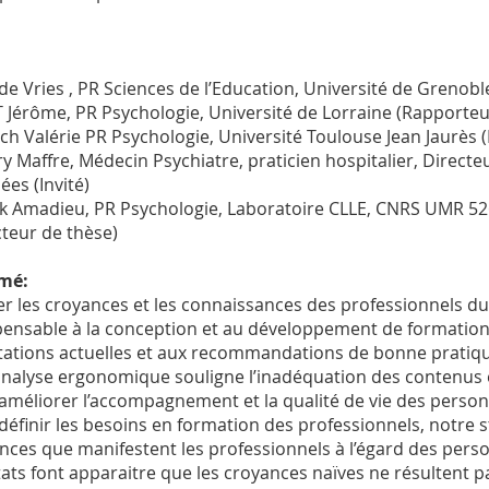
 de Vries , PR Sciences de l’Education, Université de Grenob
 Jérôme, PR Psychologie, Université de Lorraine (Rapporteu
och Valérie PR Psychologie, Université Toulouse Jean Jaurès
ry Maffre, Médecin Psychiatre, praticien hospitalier, Direc
ées (Invité)
k Amadieu, PR Psychologie, Laboratoire CLLE, CNRS UMR 526
cteur de thèse)
mé:
er les croyances et les connaissances des professionnels d
pensable à la conception et au développement de formation
tations actuelles et aux recommandations de bonne pratique
nalyse ergonomique souligne l’inadéquation des contenus 
améliorer l’accompagnement et la qualité de vie des personn
définir les besoins en formation des professionnels, notre s
nces que manifestent les professionnels à l’égard des pers
tats font apparaitre que les croyances naïves ne résultent 