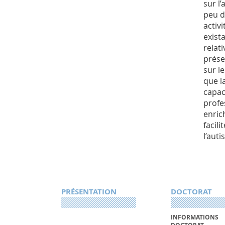
sur l
peu d
activi
exist
relat
prése
sur l
que l
capac
profe
enric
facil
l’aut
PRÉSENTATION
DOCTORAT
INFORMATIONS