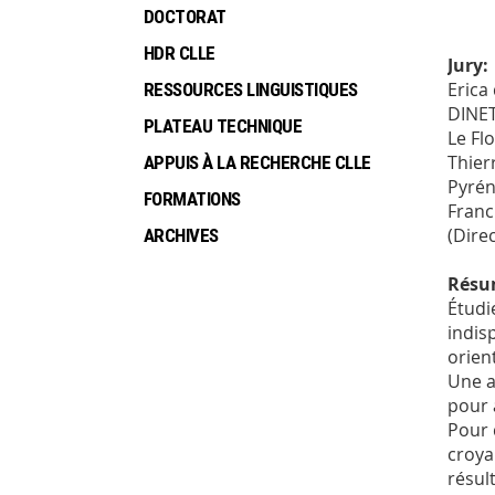
DOCTORAT
HDR CLLE
Jury:
Erica
RESSOURCES LINGUISTIQUES
DINET
PLATEAU TECHNIQUE
Le Fl
Thier
APPUIS À LA RECHERCHE CLLE
Pyrén
FORMATIONS
Franc
(Dire
ARCHIVES
Résu
Étudi
indis
orien
Une a
pour 
Pour 
croya
résul