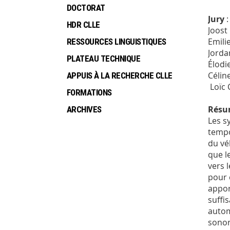
DOCTORAT
Jury
:
HDR CLLE
Joost
Emili
RESSOURCES LINGUISTIQUES
Jorda
PLATEAU TECHNIQUE
Élodi
Célin
APPUIS À LA RECHERCHE CLLE
Loïc 
FORMATIONS
Rés
ARCHIVES
Les s
tempo
du vé
que l
vers 
pour 
appor
suffi
autom
sonor