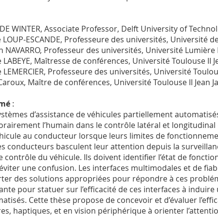
 DE WINTER, Associate Professor, Delft University of Techno
e LOUP-ESCANDE, Professeure des universités, Université d
n NAVARRO, Professeur des universités, Université Lumière
e LABEYE, Maîtresse de conférences, Université Toulouse II 
e LEMERCIER, Professeure des universités, Université Toulouse
Caroux, Maître de conférences, Université Toulouse II Jean J
umé
:
ystèmes d’assistance de véhicules partiellement automatis
rairement l’humain dans le contrôle latéral et longitudinal 
hicule au conducteur lorsque leurs limites de fonctionnemen
es conducteurs basculent leur attention depuis la surveillan
le contrôle du véhicule. Ils doivent identifier l’état de fo
éviter une confusion. Les interfaces multimodales et de fia
ter des solutions appropriées pour répondre à ces problémat
sante pour statuer sur l’efficacité de ces interfaces à induir
atisés. Cette thèse propose de concevoir et d’évaluer l’effic
es, haptiques, et en vision périphérique à orienter l’attenti