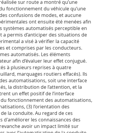
éalisée sur route a montré qu’une
du fonctionnement du véhicule qu’une
é des confusions de modes, et aucune
xpérimentales ont ensuite été menées afin
des systèmes automatisés perceptible en
t a permis d’anticiper des situations de
ental a visé à vérifier la capacité
ues et comprises par les conducteurs.
stèmes automatisés. Les éléments
teur afin d’évaluer leur effet conjugué.
és à plusieurs reprises à quatre
illard, marquages routiers effacés). Ils
des automatisations, soit une interface
, la distribution de l’attention, et la
nt un effet positif de l’interface
n du fonctionnement des automatisations,
tisations, (3) l’orientation des
 de la conduite. Au regard de ces
is d'améliorer les connaissances des
revanche avoir un impact limité sur
s avec l’automatisation de la conduite.