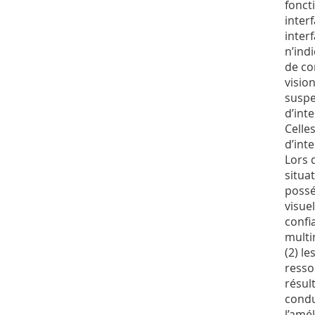
fonct
inter
inter
n’ind
de co
visio
suspe
d’int
Celle
d’int
Lors 
situa
possé
visue
confi
multi
(2) l
resso
résul
condu
l’amé