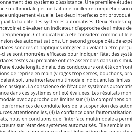
ionnement des systèmes d’assistance. Une première étude r
face multimodale permettait une meilleure compréhension 
face uniquement visuelle. Les deux interfaces ont provoqu
iquait la fiabilité des systèmes automatisés. Deux études e
ncevoir et d’évaluer un indicateur d’approche des limites 
n périphérique. Cet indicateur a été considéré comme utile e
nsion des automatisations. Un second groupe d’étude expérim
erfaces sonores et haptiques intégrée au volant à être perç
s-ci se sont montrées efficaces pour indiquer l’état des sy
erfaces testés au préalable ont été assemblés dans un simula
d’une étude longitudinale, des conducteurs ont été confront
tions de reprise en main (virages trop serrés, bouchons, brou
daient soit une interface multimodale indiquant les limites 
lle classique. La conscience de l’état des systèmes automatisés
ance dans ces systèmes ont été évaluées. Les résultats montre
modale avec approche des limites sur (1) la compréhensio
es performances de conduite lors de la suspension des automa
urces attentionnelles, (4) la confiance dans l’automatisation
tats, nous en concluons que l'interface multimodale a perm
cteurs sur l’état des systèmes automatisés. Elle semble en 
lioration des compétences dans l'interaction des conducteur