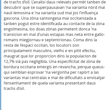
de trachs d’oïl. L’analisi daus relevats permèt tanben de
descubrir que se superpausavan ‘na varianta nòrd mai
naut-lemosina e ‘na varianta sud mai jos l’influença
gascona. Una zòna santongesa mai occitanizada a
tanben pogut estre identificada au contacte de la zòna
engolmesina, los doas zònas permetent donca ‘na
transicion en mai d’unas estapas mas neta entre gallo-
romans miegjornau e septentrionau. Coma dins la
resta de l’espaci occitan, los locutors son
principalament masculins, vielhs e en pitit efectiu,
maugrat que lor proporcion dins la populacion de
12,7% siá pas negligibla. Una especificitat de zòna de
bordura occitana emergís en revancha, perque queus-
qui semblan esprovar ‘na vergonha per rapòrt a las
variantas mai centralas e mai de dificultats a envisatjar
l’ensenhament de quela varianta presentant daus
trachs d’oïl.