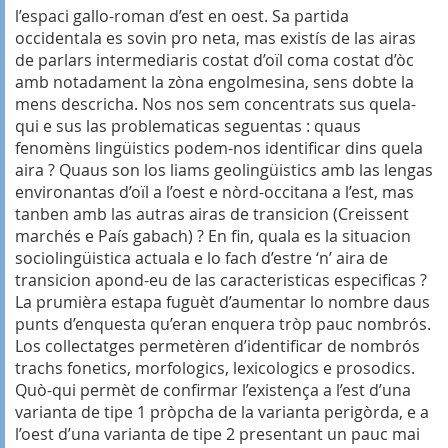
l’espaci gallo-roman d’est en oest. Sa partida
occidentala es sovin pro neta, mas existís de las airas
de parlars intermediaris costat d’oïl coma costat d’òc
amb notadament la zòna engolmesina, sens dobte la
mens descricha. Nos nos sem concentrats sus quela-
qui e sus las problematicas seguentas : quaus
fenomèns lingüistics podem-nos identificar dins quela
aira ? Quaus son los liams geolingüistics amb las lengas
environantas d’oïl a l’oest e nòrd-occitana a l’est, mas
tanben amb las autras airas de transicion (Creissent
marchés e País gabach) ? En fin, quala es la situacion
sociolingüistica actuala e lo fach d’estre ‘n’ aira de
transicion apond-eu de las caracteristicas especificas ?
La prumièra estapa fuguèt d’aumentar lo nombre daus
punts d’enquesta qu’eran enquera tròp pauc nombrós.
Los collectatges permetèren d’identificar de nombrós
trachs fonetics, morfologics, lexicologics e prosodics.
Quò-qui permèt de confirmar l’existença a l’est d’una
varianta de tipe 1 pròpcha de la varianta perigòrda, e a
l’oest d’una varianta de tipe 2 presentant un pauc mai