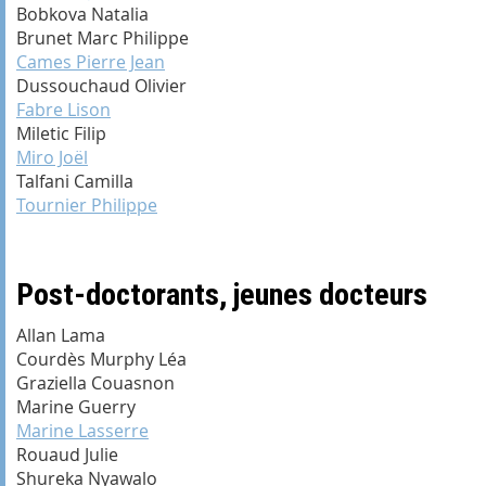
Bobkova Natalia
Brunet Marc Philippe
Cames
Pierre Jean
Dussouchaud Olivier
Fabre
Lison
Miletic Filip
Miro
Joël
Talfani
Camilla
Tournier Philippe
Post-doctorants, jeunes docteurs
Allan
Lama
Courdès
Murphy
Léa
Graziella Couasnon
Marine Guerry
Marine Lasserre
Rouaud
Julie
Shureka Nyawalo