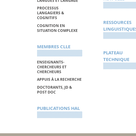
LANGUES ET LANGAGE
PROCESSUS
LANGAGIERS &
COGNITIFS
RESSOURCES
COGNITION EN
LINGUISTIQUE
SITUATION COMPLEXE
MEMBRES CLLE
PLATEAU
TECHNIQUE
ENSEIGNANTS-
CHERCHEURS ET
CHERCHEURS
APPUIS À LA RECHERCHE
DOCTORANTS, JD &
POST DOC
PUBLICATIONS HAL