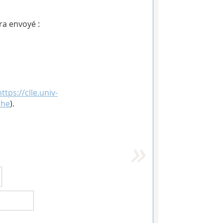
ra envoyé :
https://clle.univ-
che
).